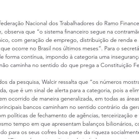
federação Nacional dos Trabalhadores do Ramo Financei
le, observa que “o sistema financeiro segue na contramã
co, com geração de emprego, distribuição de renda e 
 que ocorre no Brasil nos últimos meses”. Para o secretá
e forma contínua, impondo à categoria uma insegurança 
 não caminha no sentido do que prega a Constituição Fe
os da pesquisa, Walcir ressalta que “os números most
da, que é um sinal de alerta para a categoria, pois a eli
em ocorrido de maneira generalizada, em todas as áreas
principais bancos caminham no sentido contrário da ger
m políticas de fechamento de agências, terceirização e
esmo tempo em que apresentam balanços bilionários, co
ndo para os seus cofres boa parte da riqueza socialment