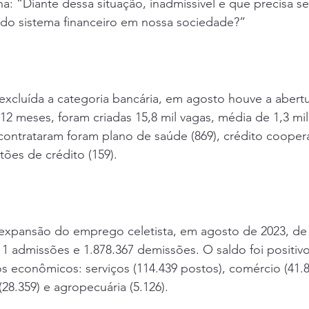
na: “Diante dessa situação, inadmissível e que precisa s
l do sistema financeiro em nossa sociedade?”
excluída a categoria bancária, em agosto houve a abertu
12 meses, foram criadas 15,8 mil vagas, média de 1,3 mil
contrataram foram plano de saúde (869), crédito cooperat
tões de crédito (159).
 expansão do emprego celetista, em agosto de 2023, de 
1 admissões e 1.878.367 demissões. O saldo foi positiv
econômicos: serviços (114.439 postos), comércio (41.84
(28.359) e agropecuária (5.126).