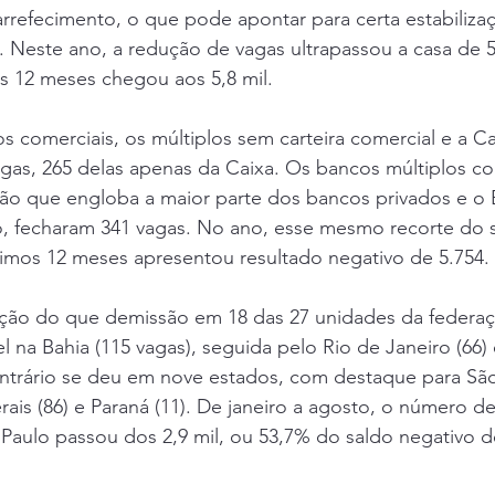
rrefecimento, o que pode apontar para certa estabiliza
Neste ano, a redução de vagas ultrapassou a casa de 5,
s 12 meses chegou aos 5,8 mil.
 comerciais, os múltiplos sem carteira comercial e a Cai
as, 265 delas apenas da Caixa. Os bancos múltiplos co
ação que engloba a maior parte dos bancos privados e o
do, fecharam 341 vagas. No ano, esse mesmo recorte do s
timos 12 meses apresentou resultado negativo de 5.754.
ção do que demissão em 18 das 27 unidades da federa
l na Bahia (115 vagas), seguida pelo Rio de Janeiro (66) 
ntrário se deu em nove estados, com destaque para Sã
rais (86) e Paraná (11). De janeiro a agosto, o número d
Paulo passou dos 2,9 mil, ou 53,7% do saldo negativo d