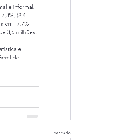
l e informal, 
7,8%, (8,4 
da em 17,7% 
de 3,6 milhões.
tística e 
eral de 
Ver tudo