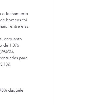
m o fechamento 
 de homens foi 
aior entre elas.
as, enquanto 
o de 1.076 
29,5%), 
centuadas para 
5,1%).
,78% daquele 