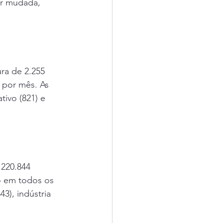
er mudada, 
ra de 2.255 
 por mês. As 
ivo (821) e 
220.844 
o em todos os 
3), indústria 