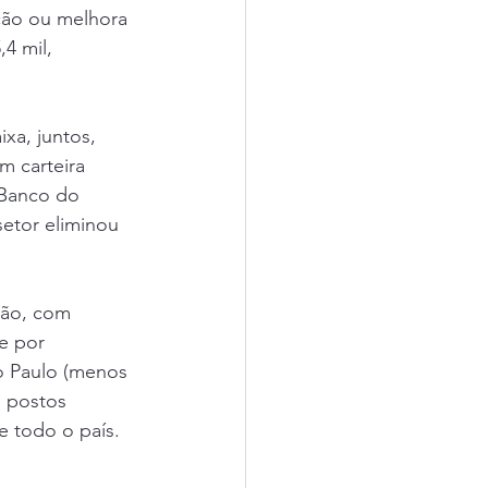
ção ou melhora 
4 mil, 
xa, juntos, 
m carteira 
 Banco do 
etor eliminou 
ção, com 
e por 
o Paulo (menos 
e postos 
e todo o país.