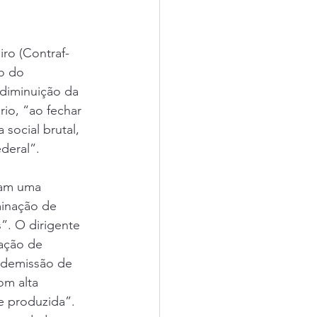
ro (Contraf-
o do 
diminuição da 
rio, “ao fechar 
social brutal, 
deral”.
ram uma 
minação de 
”. O dirigente 
ação de 
 demissão de 
m alta 
e produzida”. 