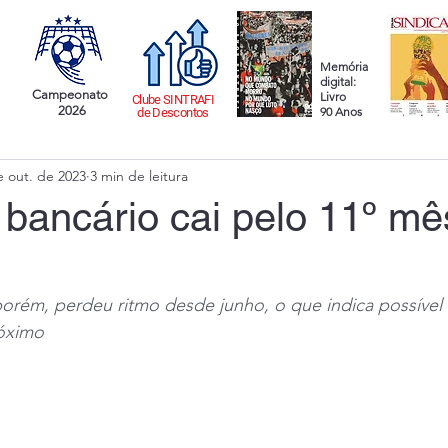
Memória
digital:
Campeonato
Livro
Clube SINTRAFI
2026
90 Anos
de Descontos
e out. de 2023
3 min de leitura
bancário cai pelo 11º mê
orém, perdeu ritmo desde junho, o que indica possível
róximo