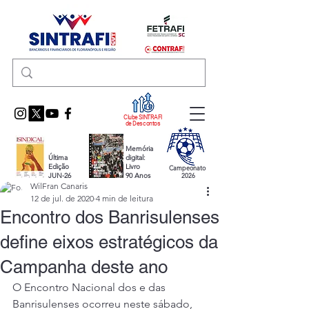
Clube SINTRAFI
de Descontos
Memória
Última
digital:
Edição
Livro
Campeonato
JUN-26
90 Anos
2026
WilFran Canaris
12 de jul. de 2020
4 min de leitura
Encontro dos Banrisulenses
define eixos estratégicos da
Campanha deste ano
O Encontro Nacional dos e das 
Banrisulenses ocorreu neste sábado, 