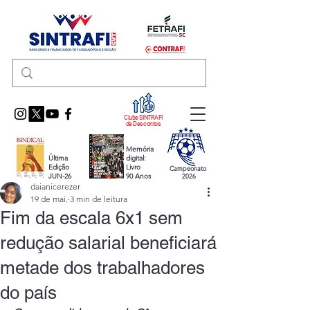
Clube SINTRAFI
de Descontos
Memória
Última
digital:
Edição
Livro
Campeonato
JUN-26
90 Anos
2026
daianicerezer
19 de mai.
3 min de leitura
Fim da escala 6x1 sem
redução salarial beneficiará
metade dos trabalhadores
do país