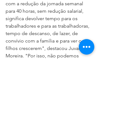
com a redução da jornada semanal 
para 40 horas, sem redução salarial, 
significa devolver tempo para os 
trabalhadores e para as trabalhadoras, 
tempo de descanso, de lazer, de 
convívio com a família e para ver os 
filhos crescerem", destacou Juvandia 
Moreira. "Por isso, não podemos 
correr o risco de que essa proposta 
seja adiada. Vamos continuar 
mobilizados, pressionando deputados 
e senadores nas ruas e nas redes 
sociais. O povo brasileiro quer essa 
conquista agora!", completou.
Leia também:
- 
Fim da escala 6x1: OIT e OMS 