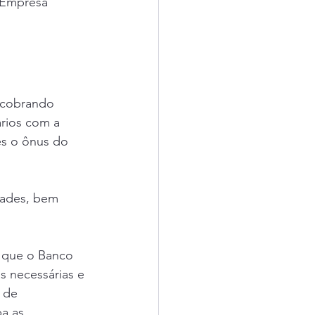
 Empresa 
 cobrando 
rios com a 
es o ônus do 
dades, bem 
a que o Banco 
 necessárias e 
 de 
a as 