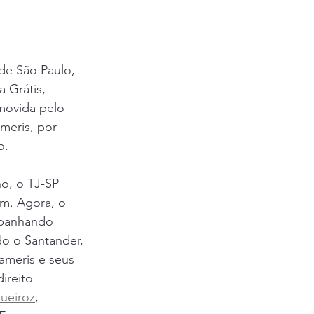
de São Paulo, 
 Grátis, 
movida pelo 
meris, por 
o.
o, o TJ-SP 
um. Agora, o 
mpanhando 
o o Santander, 
ameris e seus 
reito 
ueiroz
, 