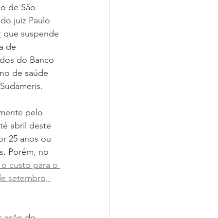
do de São 
do juiz Paulo 
r
 que suspende 
a de 
dos do Banco 
ano de saúde 
 Sudameris.
lmente pelo 
é abril deste 
r 25 anos ou 
s. Porém, no 
 o custo para o 
de setembro, 
r ação do 