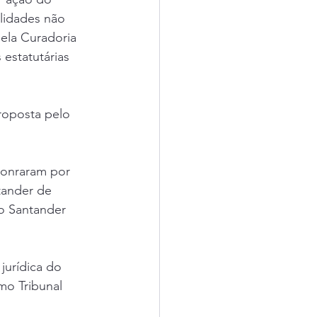
lidades não 
ela Curadoria 
estatutárias 
roposta pelo 
honraram por 
tander de 
do Santander 
jurídica do 
mo Tribunal 