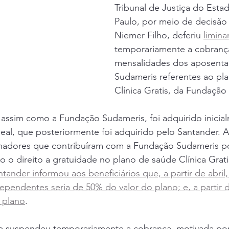
Tribunal de Justiça do Esta
Paulo, por meio de decisão 
Niemer Filho, deferiu 
limina
temporariamente a cobranç
mensalidades dos aposenta
Sudameris referentes ao pl
Clínica Gratis, da Fundação
assim como a Fundação Sudameris, foi adquirido inicia
, que posteriormente foi adquirido pelo Santander. At
lhadores que contribuíram com a Fundação Sudameris po
o o direito a gratuidade no plano de saúde Clínica Grati
ntander informou aos beneficiários que, a partir de abril,
dependentes seria de 50% do valor do plano; e, a partir 
 plano
.
ue suspendeu temporariamente a cobrança, motivada po