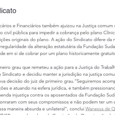
icato
cários e Financiários também ajuizou na Justiça comum 
 civil pública para impedir a cobrança pelo plano Clínica
ções originais do plano. A ação do Sindicato difere da 
rregularidade da alteração estatutária da Fundação Suda
ade em si de cobrar por um plano historicamente gratuit
eiro grau que remeteu a ação para a Justiça do Trabalh
Sindicato e decidiu manter a jurisdição na justiça com
va decisão do juiz de primeiro grau.“Seguiremos aco
ões e atuando na esfera jurídica, e também pressionand
emenda injustiça contra os aposentados da Fundação Sud
honraram com seus compromissos e não podem ter um di
ssa maneira absurda e unilateral”, conclui 
Wanessa de Q