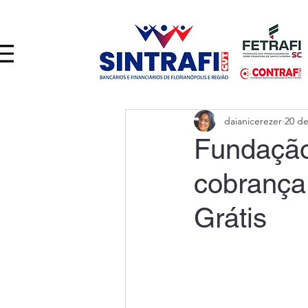
daianicerezer
20 de
Fundação
cobrança
Grátis