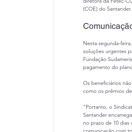
diretora da Fetec-
(COE) do Santander.
Comunicaçã
Nesta segunda-feira,
soluções urgentes pa
Fundação Sudameris,
pagamento do plano
Os beneficiários nã
como os prêmios de 
“Portanto, o Sindica
Santander encarrega
no prazo de 10 dias 
comunicação com tod