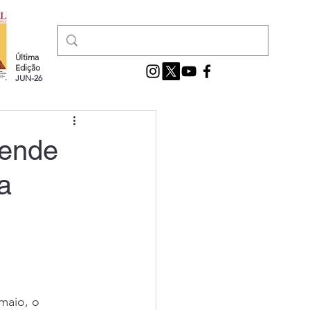
Última
Edição
JUN-26
pende
a
 maio, o 