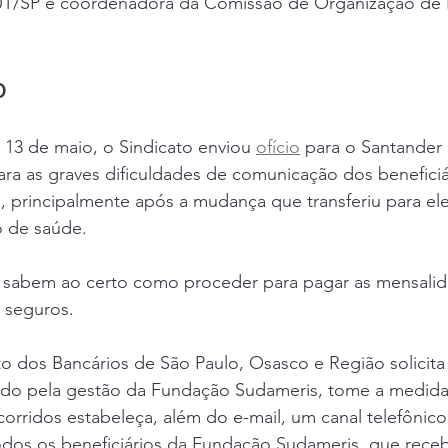
CUT/SP e coordenadora da Comissão de Organização de
o
 13 de maio, o Sindicato enviou 
ofício
 para o Santander
ra as graves dificuldades de comunicação dos beneficiá
 principalmente após a mudança que transferiu para el
 de saúde.
o sabem ao certo como proceder para pagar as mensali
seguros.  
to dos Bancários de São Paulo, Osasco e Região solicit
do pela gestão da Fundação Sudameris, tome a medidas
corridos estabeleça, além do e-mail, um canal telefônico
os os beneficiários da Fundação Sudameris, que receb