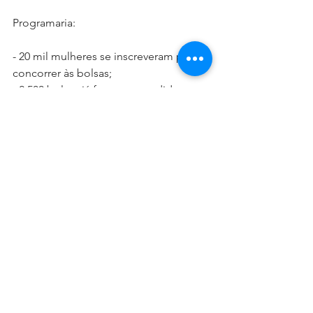
Programaria:
- 20 mil mulheres se inscreveram para 
concorrer às bolsas;
- 2.500 bolsas já foram concedidas;
- 500 estão abertas para este mês de 
março.
Do
 total de mulheres contempladas, 
60% são negras e indígenas; 29% mães 
e responsáveis legais; 34% de fora do 
eixo Sul-Sudeste; 6,3% pessoas trans; e 
36% são da comunidade LGBTQIA+.
Laboratória:
- 101 mulheres contempladas;
- 30% de empregabilidade pós 
programa, sendo 40% nos setores 