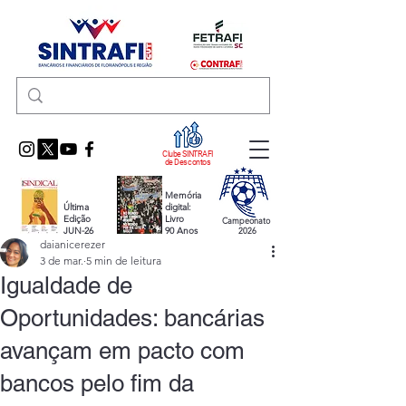
Clube SINTRAFI
de Descontos
Memória
Última
digital:
Edição
Livro
Campeonato
JUN-26
90 Anos
2026
daianicerezer
3 de mar.
5 min de leitura
Igualdade de
Oportunidades: bancárias
avançam em pacto com
bancos pelo fim da