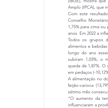
(IBGE), mostra que
Amplo (IPCA), que me
Com este resultado
Conselho Monetário
1,75% para cima ou p
anos. Em 2022 a infl
Todos os grupos d
alimentos e bebida
longo do ano esses
subiram 1,03%, o m
queda de 1,87%. O ó
em pedaços (-10,12%)
A alimentação no dom
feijão-carioca (13,7
sétimo mês consecut
“O aumento da temp
influenciaram a prod