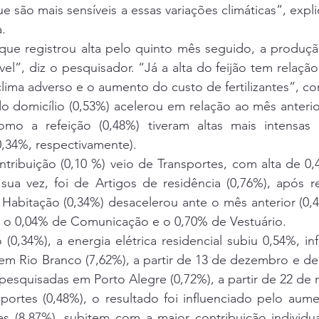
que são mais sensíveis a essas variações climáticas”, expl
.
que registrou alta pelo quinto mês seguido, a produção
vel”, diz o pesquisador. “Já a alta do feijão tem relaçã
clima adverso e o aumento do custo de fertilizantes”, c
o domicílio (0,53%) acelerou em relação ao mês anterior
omo a refeição (0,48%) tiveram altas mais intensas
,34%, respectivamente).
tribuição (0,10 %) veio de Transportes, com alta de 0,
 sua vez, foi de Artigos de residência (0,76%), após r
abitação (0,34%) desacelerou ante o mês anterior (0,4
e o 0,04% de Comunicação e o 0,70% de Vestuário.
0,34%), a energia elétrica residencial subiu 0,54%, inf
 em Rio Branco (7,62%), a partir de 13 de dezembro e d
pesquisadas em Porto Alegre (0,72%), a partir de 22 de
ortes (0,48%), o resultado foi influenciado pelo aume
s (8,87%), subitem com a maior contribuição individual