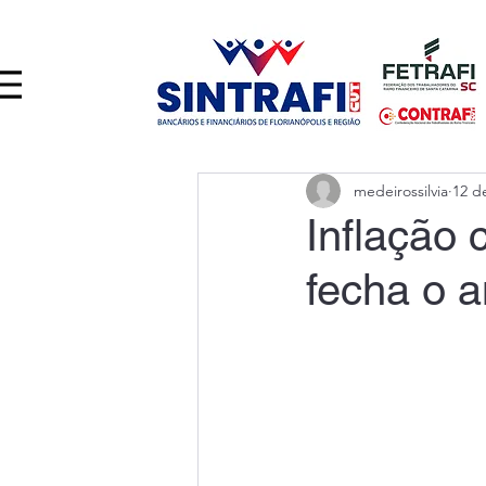
medeirossilvia
12 d
Inflação
fecha o 