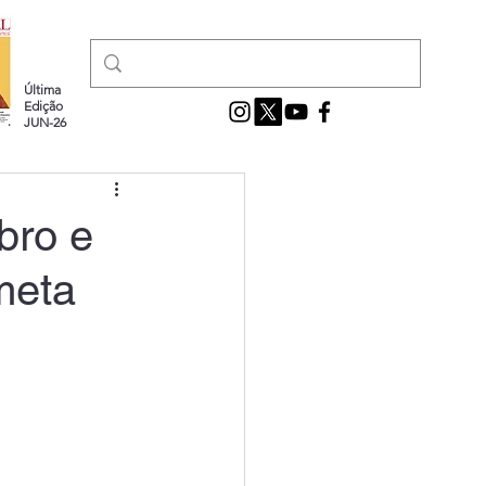
Última
Edição
JUN-26
bro e
meta