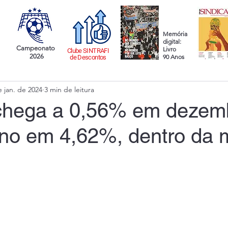
Memória
digital:
Campeonato
Livro
Clube SINTRAFI
2026
90 Anos
de Descontos
e jan. de 2024
3 min de leitura
 chega a 0,56% em dezem
ano em 4,62%, dentro da 