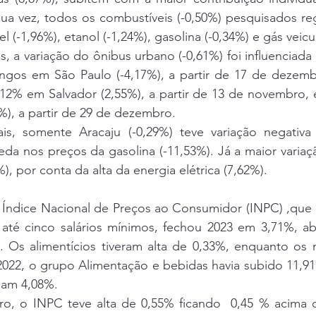
sua vez, todos os combustíveis (-0,50%) pesquisados re
l (-1,96%), etanol (-1,24%), gasolina (-0,34%) e gás veicul
, a variação do ônibus urbano (-0,61%) foi influenciada 
ingos em São Paulo (-4,17%), a partir de 17 de dezembr
,12% em Salvador (2,55%), a partir de 13 de novembro, 
%), a partir de 29 de dezembro.
ais, somente Aracaju (-0,29%) teve variação negativ
eda nos preços da gasolina (-11,53%). Já a maior variação
, por conta da alta da energia elétrica (7,62%).
 Índice Nacional de Preços ao Consumidor (INPC) ,que m
 até cinco salários mínimos, fechou 2023 em 3,71%, ab
. Os alimentícios tiveram alta de 0,33%, enquanto os n
2022, o grupo Alimentação e bebidas havia subido 11,91
iam 4,08%.
, o INPC teve alta de 0,55% ficando  0,45 % acima d