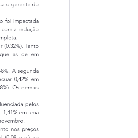
ica o gerente do 
 foi impactada 
o com a redução 
ompleta.
 (0,32%). Tanto 
 que as de em 
48%. A segunda 
ecuar 0,42% em 
8%). Os demais 
luenciada pelos 
e -1,41% em uma 
 novembro.
nto nos preços 
 (0,08 p.p.) no 