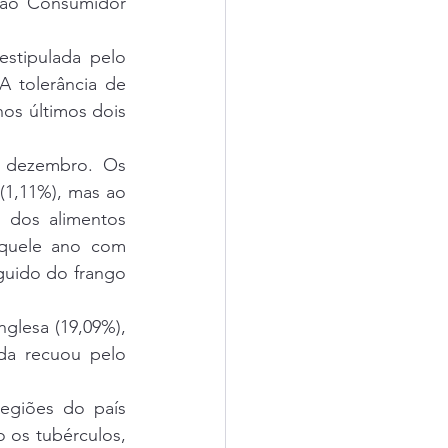
ao Consumidor 
stipulada pelo 
 tolerância de 
os últimos dois 
 dezembro. Os 
1,11%), mas ao 
 dos alimentos 
quele ano com 
uido do frango 
glesa (19,09%), 
ida recuou pelo 
giões do país 
 os tubérculos, 