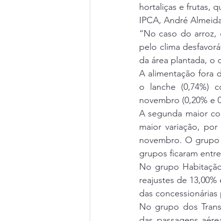
hortaliças e frutas, 
IPCA, André Almeida
“No caso do arroz, 
pelo clima desfavorá
da área plantada, o 
A alimentação fora d
o lanche (0,74%) c
novembro (0,20% e 0
A segunda maior con
maior variação, por
novembro. O grupo H
grupos ficaram entr
No grupo Habitação (
reajustes de 13,00%
das concessionárias 
No grupo dos Transp
das passagens aérea