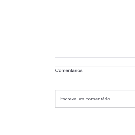
Comentários
Escreva um comentário
Confira as imagens do
Campeonato dos Bancários e
Financiários