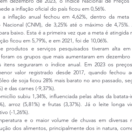
 em dezembro de 2023, o Índice Nacional de Preços 
de a inflação oficial do país ficou em 0,56%.
 a inflação anual fechou em 4,62%, dentro da meta e
 Nacional (CNM), de 3,25% até o máximo de 4,75%. A
ara baixo. Esta é a primeira vez que a meta é atingida n
ação ficou em 5,79%, e em 2021, foi de 10,06%.  
e produtos e serviços pesquisados tiveram alta em
s foram os grupos que mais aumentaram em dezembro (
 itens seguraram o índice anual. Em 2023 os preços
enor valor registrado desde 2017, quando fechou a
leo de soja ficou 28% mais barato no ano passado, seg
 e das carnes (-9,37%).
icílio subiu 1,34%, influenciada pelas altas da batata-in
9%), arroz (5,81%) e frutas (3,37%). Já o leite longa v
ivo (-1,26%).
eratura e o maior volume de chuvas em diversas re
ução dos alimentos, principalmente dos in natura, como