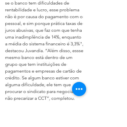
se o banco tem dificuldades de 
rentabilidade e lucro, esse problema 
não é por causa do pagamento com o 
pessoal, e sim porque prática taxas de 
juros abusivas, que faz com que tenha 
uma inadimplência de 14%, enquanto 
a média do sistema financeiro é 3,3%", 
destacou Juvandia. “Além disso, essse 
mesmo banco está dentro de um 
grupo que tem instituições de 
pagamentos e empresas de cartão de 
crédito. Se algum banco estiver com 
alguma dificuldade, ele tem que 
procurar o sindicato para negociar e 
não precarizar a CCT”, completou. 
O Comando Nacional pontuou que os 
bancos estão usando esse argumento 
na mesa para rebaixar o reajuste 