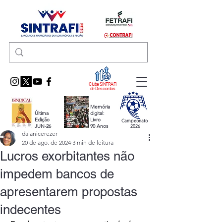
Clube SINTRAFI
de Descontos
Memória
Última
digital:
Edição
Livro
Campeonato
JUN-26
90 Anos
2026
daianicerezer
20 de ago. de 2024
3 min de leitura
Lucros exorbitantes não
impedem bancos de
apresentarem propostas
indecentes