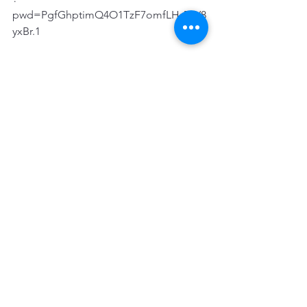
pwd=PgfGhptimQ4O1TzF7omfLHsTW8
yxBr.1
📌 
Assembleia online | BRDE
Data e horário: das 20h00 do dia 19 de 
dezembro às 16h00 do dia 20 de 
dezembro
Local: plataforma Vota Bem
Link de acesso: 
https://bancarios.votabem.com.br/
Participaram da reunião Ademir Vidolin, 
secretário do Ramo Financeiro do 
Sindicato dos Bancários e Financiários 
de Curitiba e região; Maria Cristina 
Steyer Burkard, secretária de 
Comunicação do Sintrafi Florianópolis; 