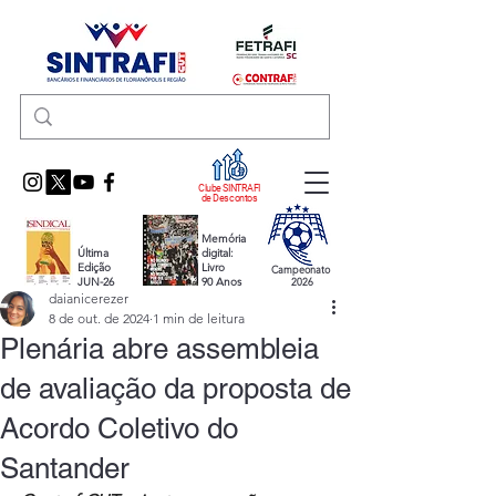
Clube SINTRAFI
de Descontos
Memória
Última
digital:
Edição
Livro
Campeonato
JUN-26
90 Anos
2026
daianicerezer
8 de out. de 2024
1 min de leitura
Plenária abre assembleia
de avaliação da proposta de
Acordo Coletivo do
Santander