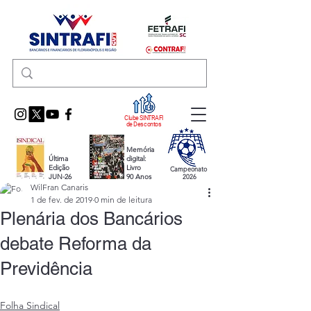
Clube SINTRAFI
de Descontos
Memória
Última
digital:
Edição
Livro
Campeonato
JUN-26
90 Anos
2026
WilFran Canaris
1 de fev. de 2019
0 min de leitura
Plenária dos Bancários
debate Reforma da
Previdência
Folha Sindical