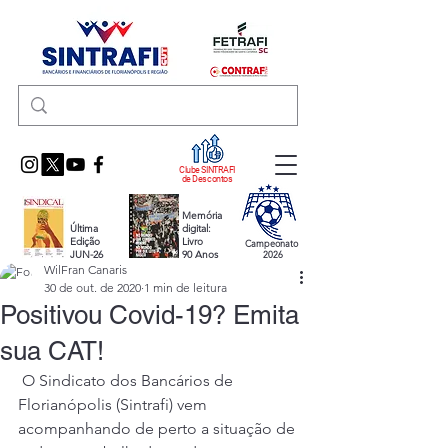
Clube SINTRAFI
de Descontos
Memória
Última
digital:
Edição
Livro
Campeonato
JUN-26
90 Anos
2026
WilFran Canaris
30 de out. de 2020
1 min de leitura
Positivou Covid-19? Emita
sua CAT!
 O Sindicato dos Bancários de 
Florianópolis (Sintrafi) vem 
acompanhando de perto a situação de 