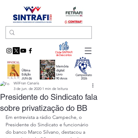
Clube SINTRAFI
de Descontos
Memória
Última
digital:
Edição
Livro
Campeonato
JUN-26
90 Anos
2026
WilFran Canaris
3 de jun. de 2020
1 min de leitura
Presidente do Sindicato fala
sobre privatização do BB
Em entrevista a rádio Campeche, o 
Presidente do Sindicato e funcionário 
do banco Marco Silvano, destacou a 