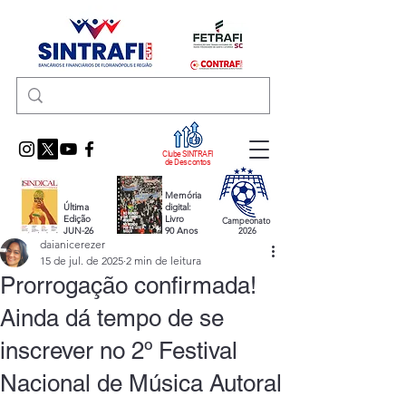
Clube SINTRAFI
de Descontos
Memória
Última
digital:
Edição
Livro
Campeonato
JUN-26
90 Anos
2026
daianicerezer
15 de jul. de 2025
2 min de leitura
Prorrogação confirmada!
Ainda dá tempo de se
inscrever no 2º Festival
Nacional de Música Autoral