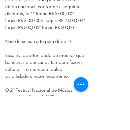
etapa nacional, conforme a seguinte 
distribuição:1º lugar: R$ 5.000,002º 
lugar: R$ 3.000,003º lugar: R$ 2.000,004º 
lugar: R$ 500,005º lugar: R$ 500,00
Não deixe sua arte para depois!
Essa é a oportunidade de mostrar que 
bancárias e bancários também fazem 
cultura — e merecem palco, 
visibilidade e reconhecimento.
O 2º Festival Nacional de Música 
Autoral da Contraf-CUT conta com o 
patrocínio da FENAE – Federação 
Nacional das Associações do Pessoal 
da Caixa Econômica Federal.