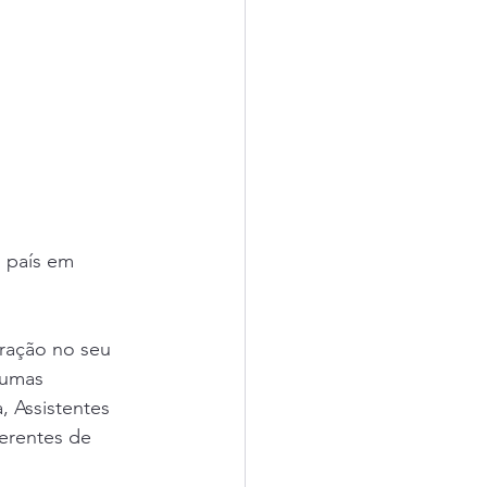
o país em 
ração no seu 
gumas 
 Assistentes 
erentes de 