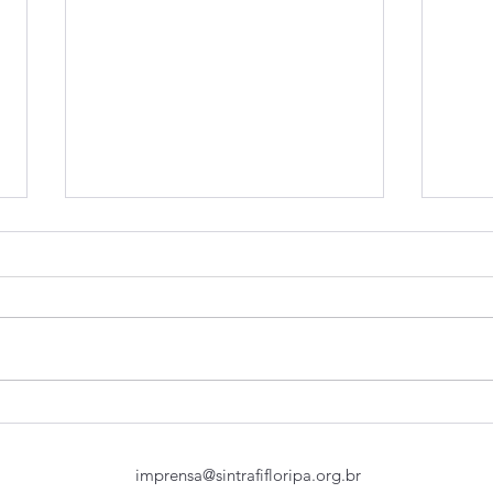
Financiários definem
Conf
prioridades para a Campanha
Fina
Nacional 2026
debat
imprensa@sintrafifloripa.org.br
cate