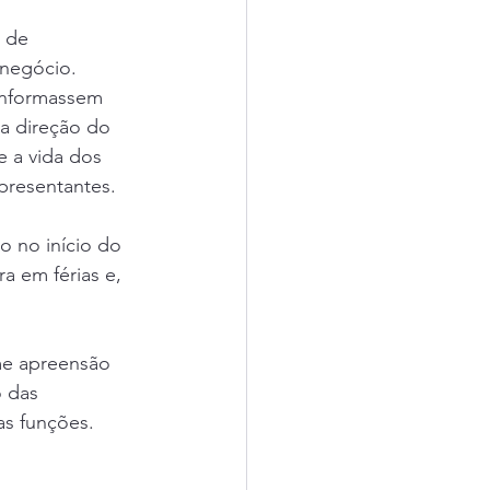
 de 
 negócio.
informassem 
a direção do 
 a vida dos 
presentantes.
 no início do 
 em férias e, 
e apreensão 
 das 
as funções.