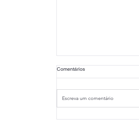
Comentários
Escreva um comentário
Fechamento de agências
bancárias em Santa Catarina
é tema de Audiência Pública
na Alesc