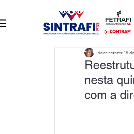
daianicerezer
15 de
Reestrutu
nesta qui
com a di