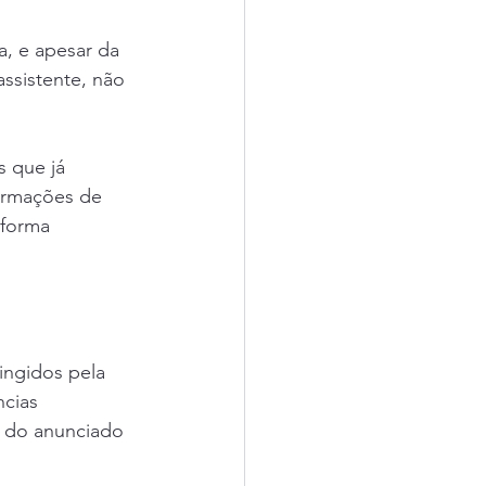
, e apesar da 
ssistente, não 
 que já 
ormações de 
eforma 
ingidos pela 
ncias 
 do anunciado 