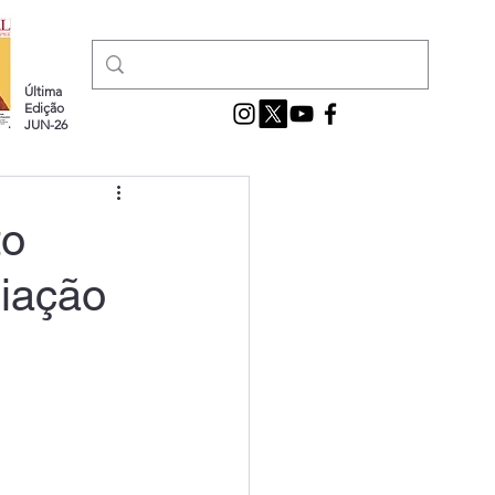
Última
Edição
JUN-26
to
ciação