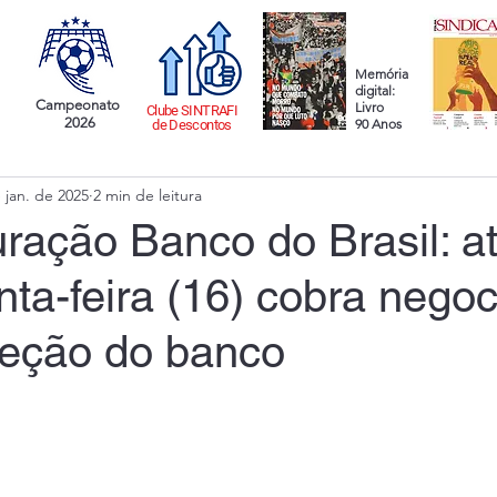
Memória
digital:
Campeonato
Livro
Clube SINTRAFI
2026
90 Anos
de Descontos
 jan. de 2025
2 min de leitura
ração Banco do Brasil: a
nta-feira (16) cobra nego
reção do banco