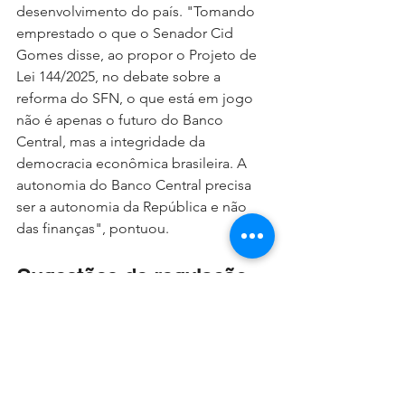
desenvolvimento do país. "Tomando 
emprestado o que o Senador Cid 
Gomes disse, ao propor o Projeto de 
Lei 144/2025, no debate sobre a 
reforma do SFN, o que está em jogo 
não é apenas o futuro do Banco 
Central, mas a integridade da 
democracia econômica brasileira. A 
autonomia do Banco Central precisa 
ser a autonomia da República e não 
das finanças", pontuou.
Sugestões de regulação
O economista Gustavo Carvarzan 
terminou sua fala, na mesa, 
apresentando as seguintes medidas 
para um SFN à serviço da sociedade 
brasileira: