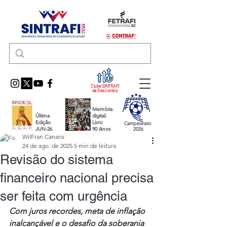
Clube SINTRAFI
de Descontos
Memória
Última
digital:
Edição
Livro
Campeonato
JUN-26
90 Anos
2026
WilFran Canaris
24 de ago. de 2025
5 min de leitura
Revisão do sistema
financeiro nacional precisa
ser feita com urgência
Com juros recordes, meta de inflação 
inalcançável e o desafio da soberania 