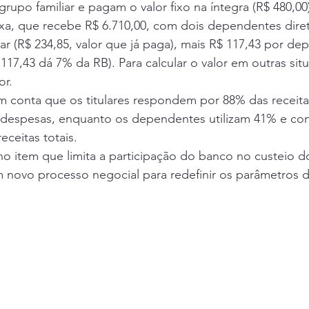
rupo familiar e pagam o valor fixo na íntegra (R$ 480,00
xa, que recebe R$ 6.710,00, com dois dependentes diret
lar (R$ 234,85, valor que já paga), mais R$ 117,43 por de
17,43 dá 7% da RB). Para calcular o valor em outras sit
or.
em conta que os titulares respondem por 88% das receita
despesas, enquanto os dependentes utilizam 41% e co
eceitas totais.
no item que limita a participação do banco no custeio d
 novo processo negocial para redefinir os parâmetros d