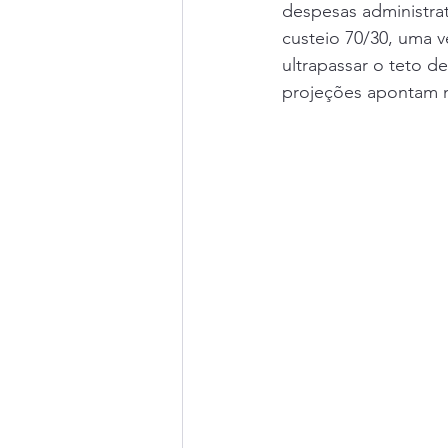
despesas administra
custeio 70/30, uma v
ultrapassar o teto d
projeções apontam m