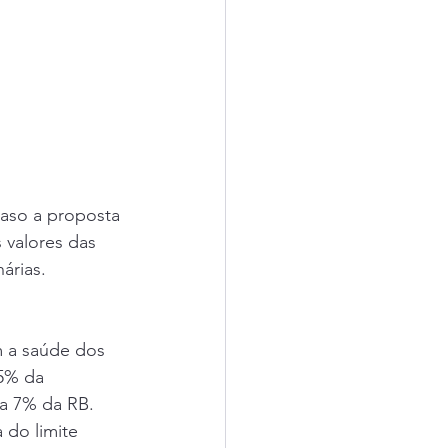
caso a proposta 
 valores das 
árias.
m a saúde dos 
5% da 
a 7% da RB. 
 do limite 