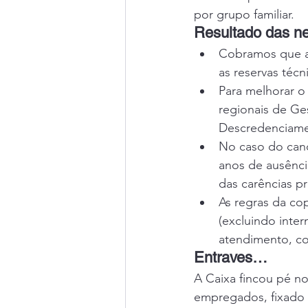
por grupo familiar.
Resultado das n
Cobramos que a 
as reservas técn
Para melhorar o
regionais de Ge
Descredenciame
No caso do canc
anos de ausênci
das carências pr
As regras da co
(excluindo inter
atendimento, com
Entraves…
A Caixa fincou pé n
empregados, fixado 