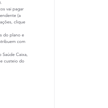
).
os vai pagar 
pendente (a 
uações, 
clique 
s do plano e 
ntribuem com 
o Saúde Caixa, 
e custeio do 