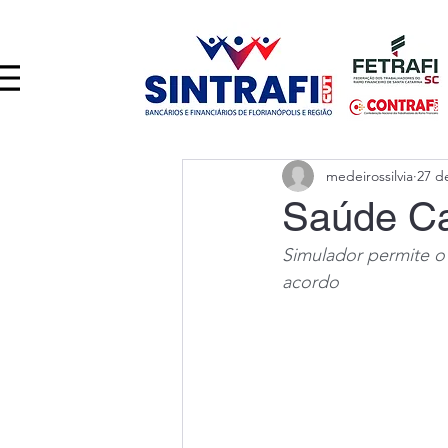
medeirossilvia
27 d
Saúde Ca
Simulador permite o
acordo