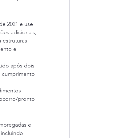
e 2021 e use 
ções adicionais;
 estruturas 
ento e 
ido após dois 
e cumprimento 
dimentos 
socorro/pronto 
empregadas e 
incluindo 