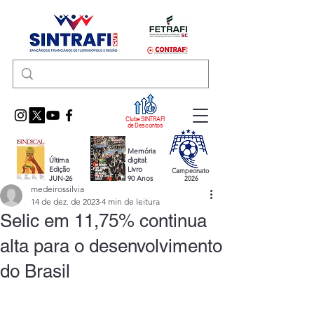
Clube SINTRAFI
de Descontos
Memória
Última
digital:
Edição
Livro
Campeonato
JUN-26
90 Anos
2026
medeirossilvia
14 de dez. de 2023
4 min de leitura
Selic em 11,75% continua
alta para o desenvolvimento
do Brasil