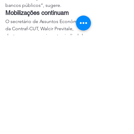
bancos públicos”, sugere.
Mobilizações continuam
O secretário de Assuntos Econômicos 
da Contraf-CUT, Walcir Previtale, 
destaca que o movimento sindical de 
trabalhadores e trabalhadoras 
continuará pressionando nas ruas e nas 
redes sociais o Banco Central para 
acelerar o ciclo de queda da Selic.“É 
fundamental que essa queda persista e 
se acelere, para dinamizar a economia 
e tirar o Brasil das primeiras 
colocações do ranking global de juros, 
que só favorece o acúmulo de riquezas 
por um grupo pequeno em prejuízo 
de toda a população, que perde em 
todos os sentidos: menos dinheiro no 
bolso, menor segurança no mercado 