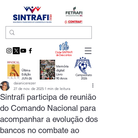
Clube SINTRAFI
de Descontos
Memória
Última
digital:
Edição
Livro
Campeonato
JUN-26
90 Anos
2026
daianicerezer
27 de nov. de 2025
1 min de leitura
Sintrafi participa de reunião
do Comando Nacional para
acompanhar a evolução dos
bancos no combate ao