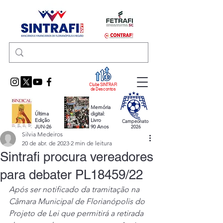
Clube SINTRAFI
de Descontos
Memória
Última
digital:
Edição
Livro
Campeonato
JUN-26
90 Anos
2026
Silvia Medeiros
20 de abr. de 2023
2 min de leitura
Sintrafi procura vereadores
para debater PL18459/22
Após ser notificado da tramitação na 
Câmara Municipal de Florianópolis do 
Projeto de Lei que permitirá a retirada 