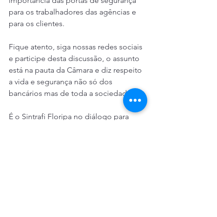
importância das portas de segurança 
para os trabalhadores das agências e 
para os clientes.
Fique atento, siga nossas redes sociais 
e participe desta discussão, o assunto 
está na pauta da Câmara e diz respeito 
a vida e segurança não só dos 
bancários mas de toda a sociedade.
É o Sintrafi Floripa no diálogo para 
garantia de direitos e defesa da vida!
Segurança nas agências
Cleberson Pacheco Eichholz
Projeto de Lei 18459/2022
Marco Silvano
Fetrafi/SC
Bancos
Geral
Saúde e Segurança