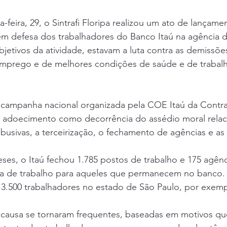
-feira, 29, o Sintrafi Floripa realizou um ato de lançame
m defesa dos trabalhadores do Banco Itaú na agência do
objetivos da atividade, estavam a luta contra as demissõe
emprego e de melhores condições de saúde e de trabalh
a campanha nacional organizada pela COE Itaú da Contra
adoecimento como decorrência do assédio moral relac
usivas, a terceirização, o fechamento de agências e as
es, o Itaú fechou 1.785 postos de trabalho e 175 agênc
rga de trabalho para aqueles que permanecem no banco. 
ta 3.500 trabalhadores no estado de São Paulo, por exemp
 causa se tornaram frequentes, baseadas em motivos qu