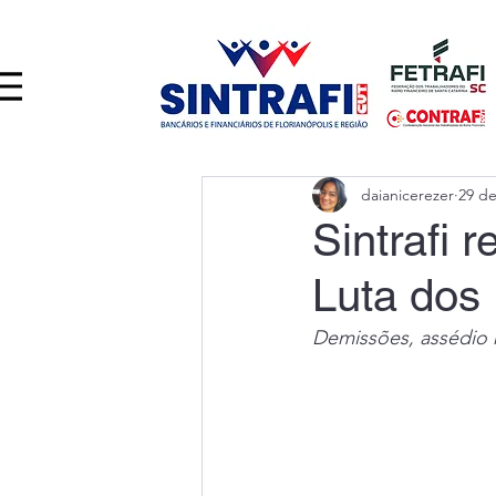
daianicerezer
29 de
Sintrafi 
Luta dos 
Demissões, assédio 