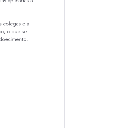
as aplicadas a 
.
s colegas e a 
o, o que se 
adoecimento. 