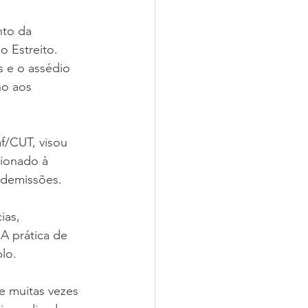
nto da 
 Estreito. 
s e o assédio 
o aos 
f/CUT, visou 
ionado à 
 demissões.
ias, 
A prática de 
lo. 
e muitas vezes 