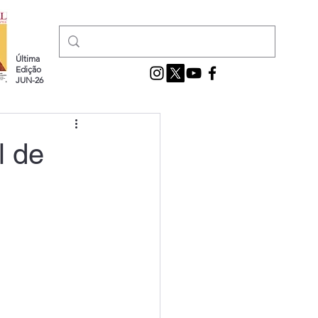
Última
Edição
JUN-26
l de