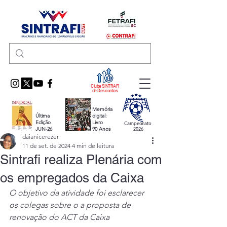
Clube SINTRAFI
de Descontos
Memória
Última
digital:
Edição
Livro
Campeonato
JUN-26
90 Anos
2026
daianicerezer
11 de set. de 2024
4 min de leitura
Sintrafi realiza Plenária com
os empregados da Caixa
O objetivo da atividade foi esclarecer 
os colegas sobre o a proposta de 
renovação do ACT da Caixa