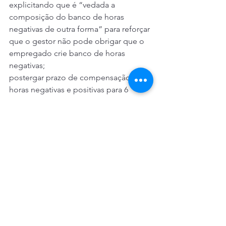
explicitando que é “vedada a 
composição do banco de horas 
negativas de outra forma” para reforçar 
que o gestor não pode obrigar que o 
empregado crie banco de horas 
negativas;
postergar prazo de compensação de 
horas negativas e positivas para 6 
meses;
O empregado continuará recebendo 
50% das horas-extras realizadas de 
forma imediata, mantendo-se a regra 
de pagamento de 100% de HE para 
agências com até 20 empregados.
Licença Médica
Adiantamento/antecipação do 
benefício por incapacidade temporária 