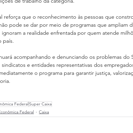
dições de trabalho da categoria.
l reforça que o reconhecimento às pessoas que constr
 não pode se dar por meio de programas que ampliam d
 ignoram a realidade enfrentada por quem atende milhõ
 país.
inuará acompanhando e denunciando os problemas do S
 sindicatos e entidades representativas dos empregados
mediatamente o programa para garantir justiça, valorizaç
oria.
nômica Federal
Super Caixa
Econômica Federal
Caixa