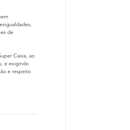
oem 
esigualdades, 
es de 
uper Caixa, ao 
, e exigindo 
ão e respeito 