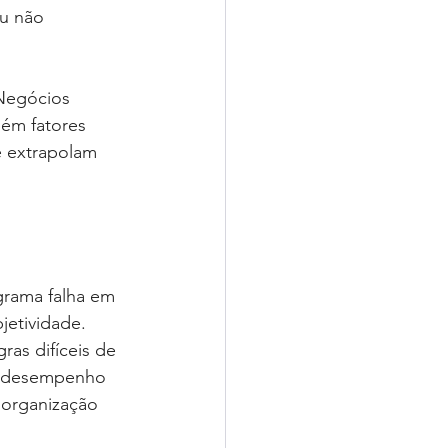
u não 
 Negócios 
bém fatores 
 extrapolam 
grama falha em 
jetividade. 
as difíceis de 
o desempenho 
 organização 