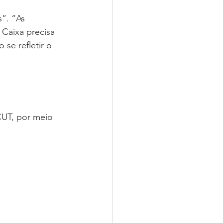
”. “As 
 Caixa precisa 
se refletir o 
CUT, por meio 