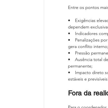
Entre os pontos mais
•    Exigências elev
dependem exclusivam
•    Indicadores com
•    Penalizações po
gera conflito interno
•    Pressão perman
•    Ausência total 
permanente;
•    Impacto direto 
estáveis e previsíveis
Fora da real
Para o coordenador 