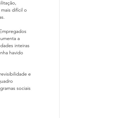
litação, 
ais difícil o 
as.
s Empregados 
aumenta a 
dades inteiras 
enha havido 
visibilidade e 
quadro 
ramas sociais 