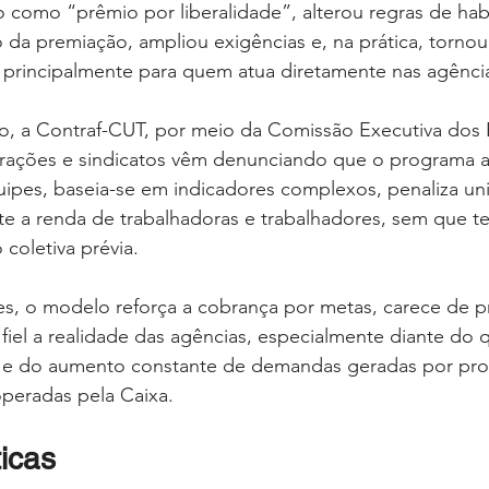
como “prêmio por liberalidade”, alterou regras de habi
o da premiação, ampliou exigências e, na prática, tornou m
, principalmente para quem atua diretamente nas agênci
o, a Contraf-CUT, por meio da Comissão Executiva do
erações e sindicatos vêm denunciando que o programa 
ipes, baseia-se em indicadores complexos, penaliza uni
te a renda de trabalhadoras e trabalhadores, sem que t
coletiva prévia.
, o modelo reforça a cobrança por metas, carece de pre
 fiel a realidade das agências, especialmente diante do 
 e do aumento constante de demandas geradas por prog
 operadas pela Caixa.
ticas