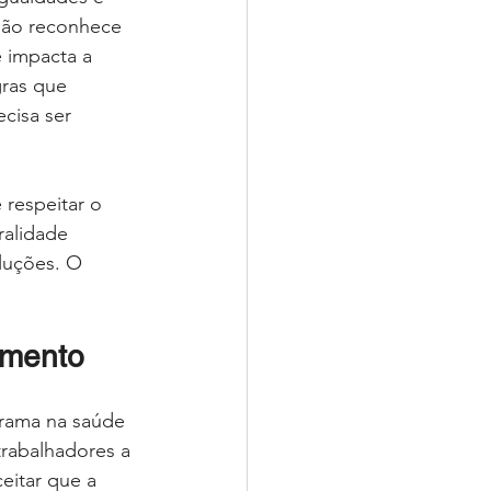
não reconhece 
 impacta a 
ras que 
cisa ser 
respeitar o 
alidade 
oluções. O 
imento
grama na saúde 
trabalhadores a 
itar que a 