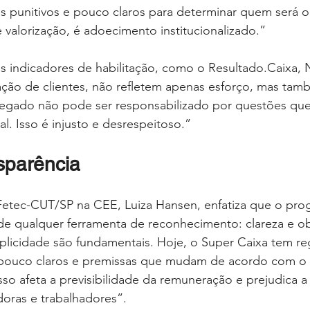
s punitivos e pouco claros para determinar quem será o
 valorização, é adoecimento institucionalizado.”
os indicadores de habilitação, como o Resultado.Caixa,
fação de clientes, não refletem apenas esforço, mas tam
regado não pode ser responsabilizado por questões que
al. Isso é injusto e desrespeitoso.”
nsparência
Fetec-CUT/SP na CEE, Luiza Hansen, enfatiza que o pro
 de qualquer ferramenta de reconhecimento: clareza e ob
plicidade são fundamentais. Hoje, o Super Caixa tem regr
os pouco claros e premissas que mudam de acordo com 
sso afeta a previsibilidade da remuneração e prejudica a
doras e trabalhadores”.