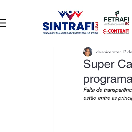
daianicerezer
12 de
Super Ca
programa
Falta de transparênci
estão entre as princip