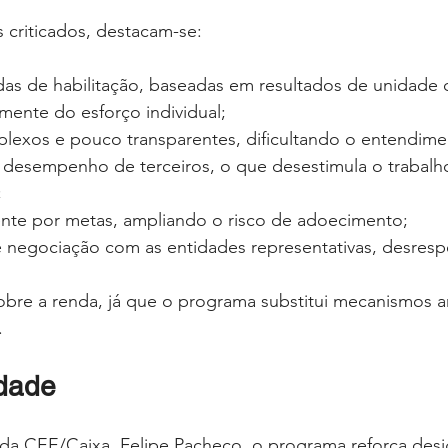
 criticados, destacam-se:
adas de habilitação, baseadas em resultados de unidade
ente do esforço individual;
plexos e pouco transparentes, dificultando o entendime
r desempenho de terceiros, o que desestimula o trabalho
;
ente por metas, ampliando o risco de adoecimento;
de negociação com as entidades representativas, desres
sobre a renda, já que o programa substitui mecanismos a
.
idade
da CEE/Caixa, Felipe Pacheco, o programa reforça desi