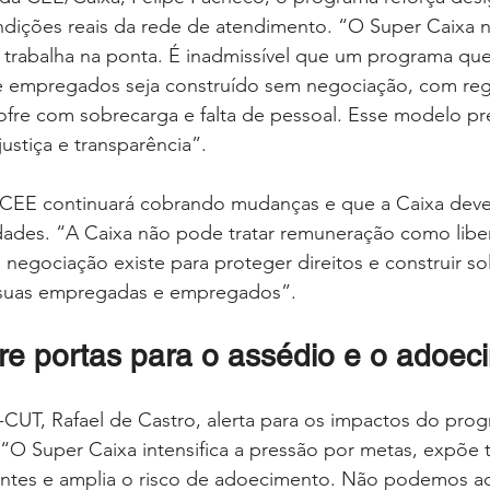
ndições reais da rede de atendimento. “O Super Caixa 
 trabalha na ponta. É inadmissível que um programa que
e empregados seja construído sem negociação, com reg
fre com sobrecarga e falta de pessoal. Esse modelo pre
 justiça e transparência”.
a CEE continuará cobrando mudanças e que a Caixa deve 
dades. “A Caixa não pode tratar remuneração como liber
e negociação existe para proteger direitos e construir s
r suas empregadas e empregados”.
e portas para o assédio e o adoec
-CUT, Rafael de Castro, alerta para os impactos do pro
“O Super Caixa intensifica a pressão por metas, expõe 
tes e amplia o risco de adoecimento. Não podemos ace