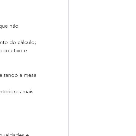
 que não 
nto do cálculo;
 coletivo e 
peitando a mesa 
nteriores mais 
gualdades e 