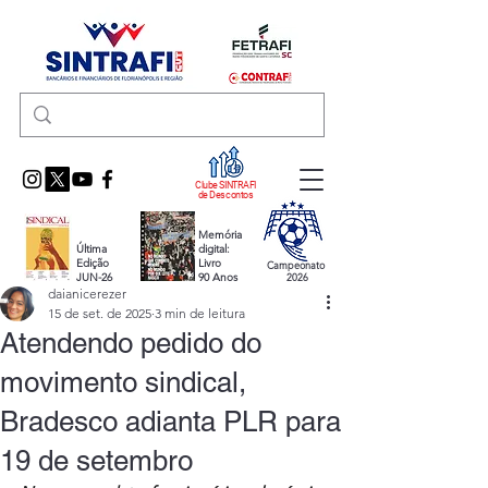
Clube SINTRAFI
de Descontos
Memória
Última
digital:
Edição
Livro
Campeonato
JUN-26
90 Anos
2026
daianicerezer
15 de set. de 2025
3 min de leitura
Atendendo pedido do
movimento sindical,
Bradesco adianta PLR para
19 de setembro