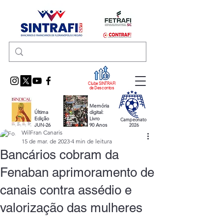
Clube SINTRAFI
de Descontos
Memória
Última
digital:
Edição
Livro
Campeonato
JUN-26
90 Anos
2026
WilFran Canaris
15 de mar. de 2023
4 min de leitura
Bancários cobram da
Fenaban aprimoramento de
canais contra assédio e
valorização das mulheres