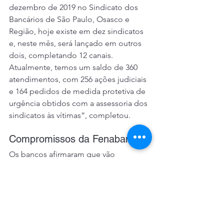
dezembro de 2019 no Sindicato dos 
Bancários de São Paulo, Osasco e 
Região, hoje existe em dez sindicatos 
e, neste mês, será lançado em outros 
dois, completando 12 canais. 
Atualmente, temos um saldo de 360 
atendimentos, com 256 ações judiciais 
e 164 pedidos de medida protetiva de 
urgência obtidos com a assessoria dos 
sindicatos às vítimas”, completou.
Compromissos da Fenaban
Os bancos afirmaram que vão 
aprimorar os canais de acolhimento às 
vítimas de violência na família ou no 
ambiente de trabalho. “Vamos levar o 
resumo desta reunião à direção dos 
bancos, ainda neste mês de março. Em 