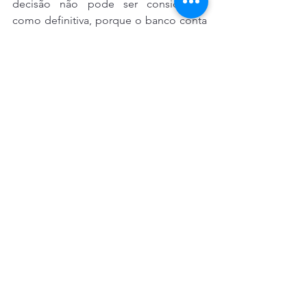
decisão não pode ser considerada 
como definitiva, porque o banco conta 
com prazo para apresentar recurso. “Há 
pequenos ajustes na decisão, que 
também serão objeto de impugnação 
pela Contraf-CUT. A boa notícia é que, 
a sentença de mérito manteve os 
termos da tutela antecipada e protege 
os caixas e os coloca numa posição 
menos vulnerável nesse momento”, 
complementou a advogada.
Bancos Públicos
Banco do Brasil
Bancos Públicos