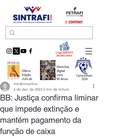
Clube SINTRAFI
de Descontos
Memória
Última
digital:
Edição
Livro
Campeonato
JUN-26
90 Anos
2026
medeirossilvia
6 de dez. de 2023
2 min de leitura
BB: Justiça confirma liminar
que impede extinção e
mantém pagamento da
função de caixa