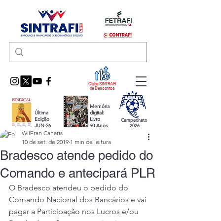
Clube SINTRAFI
de Descontos
Memória
Última
digital:
Edição
Livro
Campeonato
JUN-26
90 Anos
2026
WilFran Canaris
10 de set. de 2019
1 min de leitura
Bradesco atende pedido do
Comando e antecipará PLR
O Bradesco atendeu o pedido do 
Comando Nacional dos Bancários e vai 
pagar a Participação nos Lucros e/ou 