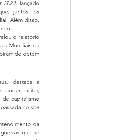
t 2023
, lançado 
e, juntos, os 
al. Além disso, 
aram.
Ao mesmo tempo, o 1% mais rico detém 19% do PIB mundial. Foi o que revelou o relatório 
des Mundiais da 
pirâmide detém 
s, destaca a 
oder militar, 
 de capitalismo 
industrial, na mão de tão poucos”, escreveu em artigo publicado na semana passada no site 
ntendimento da 
guerras que se 