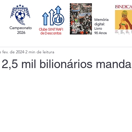
Memória
digital:
Campeonato
Livro
Clube SINTRAFI
2026
90 Anos
de Descontos
e fev. de 2024
2 min de leitura
2,5 mil bilionários mand