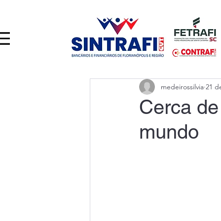
medeirossilvia
21 d
Cerca de 
mundo