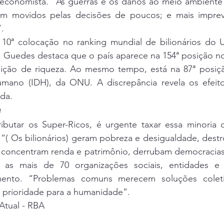
 economista. “As guerras e os danos ao meio ambiente 
em movidos pelas decisões de poucos; e mais imprevi
”.
 10ª colocação no ranking mundial de bilionários do 
o, Guedes destaca que o país aparece na 154ª posição no 
ição de riqueza. Ao mesmo tempo, está na 87ª posiçã
mano (IDH), da ONU. A discrepância revela os 
efeit
nda
.
e
ributar os Super-Ricos
, é urgente taxar essa minoria 
“( Os bilionários) geram pobreza e desigualdade, destr
 concentram renda e patrimônio, derrubam democracia
 as mais de 70 organizações sociais, entidades e s
to. “Problemas comuns merecem soluções coletiv
é prioridade para a humanidade”.
 Atual - RBA