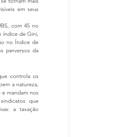
se tornam mais 
síveis em seus 
UBS, com 45 no 
índice de Gini, 
o no Índice de 
os perversos da 
que controla os 
oem a natureza, 
s e mandam nos 
indicatos que 
as: a taxação 