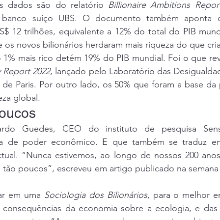
Os dados são do relatório 
Billionaire Ambitions Repor
 banco suíço UBS. O documento também aponta qu
$ 12 trilhões, equivalente a 12% do total do PIB mundi
ue os novos bilionários herdaram mais riqueza do que cri
y Report 2022
, lançado pelo Laboratório das Desigualda
de Paris. Por outro lado, os 50% que foram a base da 
za global.
oucos
rdo Guedes, CEO do instituto de pesquisa Sensu
ta de poder econômico. E que também se traduz em p
lectual. “Nunca estivemos, ao longo de nossos 200 anos
ar em uma 
Sociologia dos Bilionários
, para o melhor e
 consequências da economia sobre a ecologia, e das 