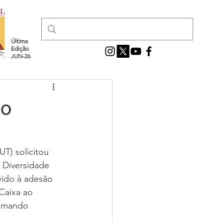
Última
Edição
JUN-26
do
T) solicitou 
 Diversidade 
vido à adesão 
Caixa ao 
Comando 