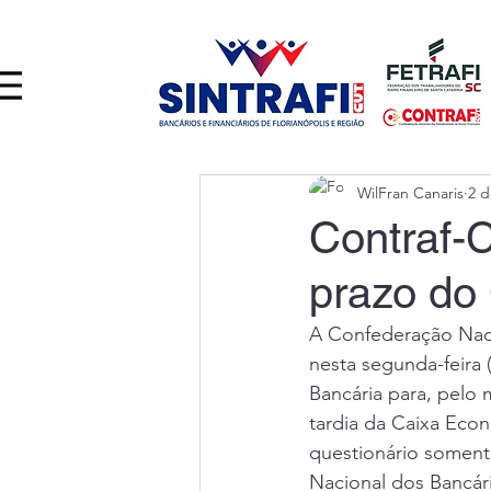
WilFran Canaris
2 d
Contraf-C
prazo do
A Confederação Naci
nesta segunda-feira 
Bancária para, pelo 
tardia da Caixa Eco
questionário soment
Nacional dos Bancár