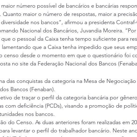
 maior número possível de bancários e bancárias respon
 Quanto maior o número de respostas, maior a precisã
 diversidade nos bancos”, afirmou a presidenta Contraf
ando Nacional dos Bancários, Juvandia Moreira. “Por i
 que o pessoal da Caixa tenha tempo suficiente para re
, lamentando que a Caixa tenha impedido que seus em
o censo desde o momento em que o questionário foi co
posta no site da Federação Nacional dos Bancos (Fenaba
a das conquistas da categoria na Mesa de Negociação
dos Bancos (Fenaban).
etivo de traçar o perfil da categoria bancária por gênero
as com deficiência (PCDs), visando a promoção de políti
tunidades nos bancos.
ição do Censo. As duas anteriores foram realizadas em 20
ara levantar o perfil do trabalhador bancário. Neste an