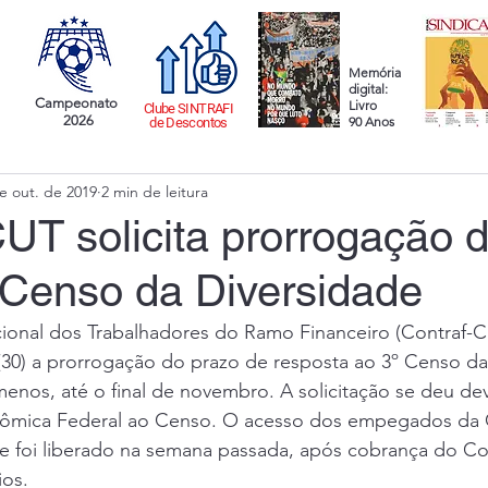
Memória
digital:
Campeonato
Livro
Clube SINTRAFI
2026
90 Anos
de Descontos
e out. de 2019
2 min de leitura
UT solicita prorrogação 
 Censo da Diversidade
onal dos Trabalhadores do Ramo Financeiro (Contraf-CU
(30) a prorrogação do prazo de resposta ao 3º Censo da
menos, até o final de novembro. A solicitação se deu de
nômica Federal ao Censo. O acesso dos empegados da 
e foi liberado na semana passada, após cobrança do 
ios.