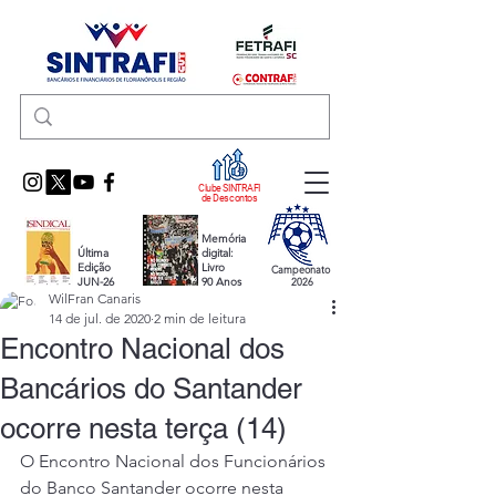
Clube SINTRAFI
de Descontos
Memória
Última
digital:
Edição
Livro
Campeonato
JUN-26
90 Anos
2026
WilFran Canaris
14 de jul. de 2020
2 min de leitura
Encontro Nacional dos
Bancários do Santander
ocorre nesta terça (14)
O Encontro Nacional dos Funcionários 
do Banco Santander ocorre nesta 