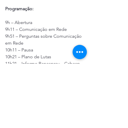
Programação:
9h – Abertura
9h11 – Comunicação em Rede
9h51 – Perguntas sobre Comunicação 
em Rede
10h11 – Pausa
10h21 – Plano de Lutas
11h21 – Informe Banesprev – Cabesp – 
SantanderPrevi
11h51 – Aprovação de moções e/ou 
resoluções  
Fonte: Contraf-Cut
Bancos
Santander