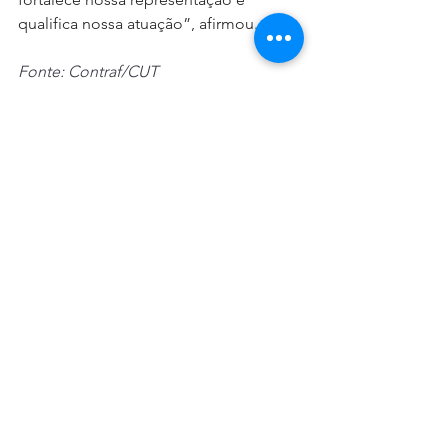
qualifica nossa atuação”, afirmou.
Fonte: Contraf/CUT
PLR
Financiários
Perfil da categoria
Financeiras
Financeiras
Destaques
Ver tudo
Posts recentes