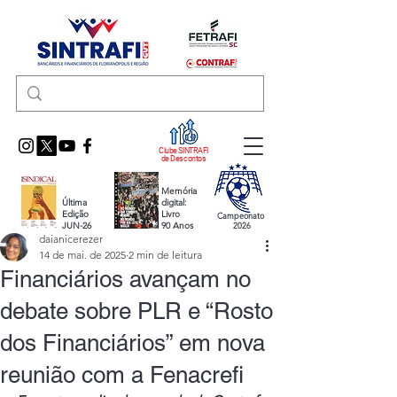
Clube SINTRAFI
de Descontos
Memória
Última
digital:
Edição
Livro
Campeonato
JUN-26
90 Anos
2026
daianicerezer
14 de mai. de 2025
2 min de leitura
Financiários avançam no
debate sobre PLR e “Rosto
dos Financiários” em nova
reunião com a Fenacrefi