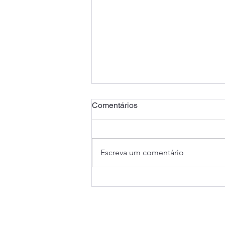
Comentários
Escreva um comentário
Saúde Caixa: Banco
apresenta proposta que
chega a dobrar mensalidade