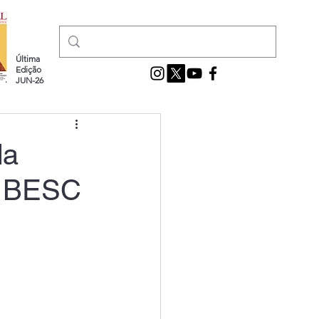
Última
Edição
JUN-26
da
o BESC