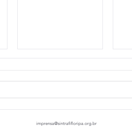
BB perde a oportunidade de
CEBB
apresentar respostas às
func
reivindicações dos
Bras
imprensa@sintrafifloripa.org.br
trabalhadores
quart