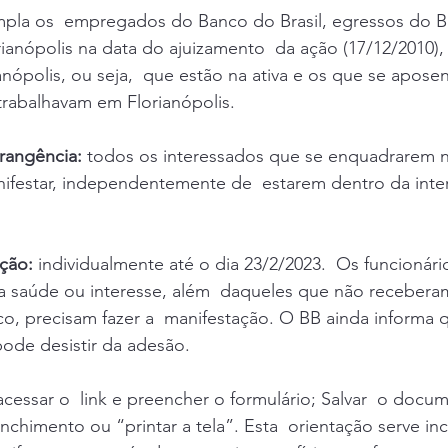
mpla os  empregados do Banco do Brasil, egressos do 
ianópolis na data do ajuizamento  da ação (17/12/2010),
nópolis, ou seja,  que estão na ativa e os que se apose
rabalhavam em Florianópolis. 
rangência:
 todos os interessados que se enquadrarem n
ifestar, independentemente de  estarem dentro da inte
ção: 
individualmente até o dia 23/2/2023.  Os funcionári
ça saúde ou interesse, além  daqueles que não recebera
 precisam fazer a  manifestação. O BB ainda informa qu
pode desistir da adesão. 
acessar o  link e preencher o formulário; Salvar  o doc
chimento ou “printar a tela”. Esta  orientação serve inc