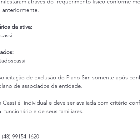
anifestaram através do  requerimento físico conforme m
 anteriormente. 
rios da ativa: 
scassi 
tados:
tadoscassi 
 solicitação de exclusão do Plano Sim somente após con
plano de associados da entidade. 
 Cassi é  individual e deve ser avaliada com critério con
 funcionário e de seus familiares. 
: (48) 99154.1620 