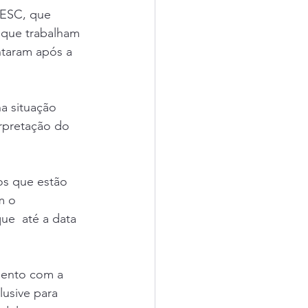
BESC, que 
 que trabalham  
ntaram após a 
a situação 
rpretação do  
os que estão 
m o 
e  até a data 
umento com a 
lusive para 