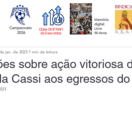
Memória
digital:
Campeonato
Livro
Clube SINTRAFI
2026
90 Anos
de Descontos
de jan. de 2023
1 min de leitura
es sobre ação vitoriosa 
la Cassi aos egressos d
2023