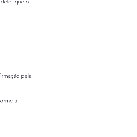
odelo  que o 
firmação pela 
forme a 