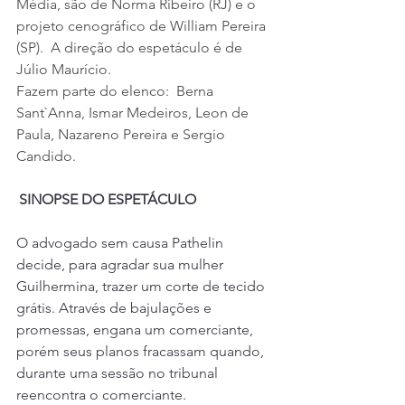
Média, são de Norma Ribeiro (RJ) e o 
projeto cenográfico de William Pereira 
(SP).   A direção do espetáculo é de 
Júlio Maurício.  
Fazem parte do elenco:  Berna 
Sant`Anna, Ismar Medeiros, Leon de 
Paula, Nazareno Pereira e Sergio 
Candido.   
SINOPSE DO ESPETÁCULO
O advogado sem causa Pathelin 
decide, para agradar sua mulher 
Guilhermina, trazer um corte de tecido 
grátis. Através de bajulações e 
promessas, engana um comerciante, 
porém seus planos fracassam quando, 
durante uma sessão no tribunal 
reencontra o comerciante. 