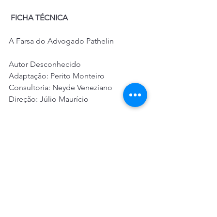
FICHA TÉCNICA
A Farsa do Advogado Pathelin 
Autor Desconhecido 
Adaptação: Perito Monteiro 
Consultoria: Neyde Veneziano 
Direção: Júlio Maurício 
ELENCO 
Guilhermina – Berna Sant´Anna 
Pathelin – Nazareno Pereira 
Comerciante – Leon de Paula 
Pastor – Sérgio Cândido 
Juiz – Ismar Medeiros 
Projeto Cenográfico: Willian Pereira 
Figurinos: Norma Ribeiro 