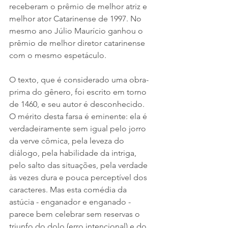
receberam o prêmio de melhor atriz e 
melhor ator Catarinense de 1997. No 
mesmo ano Júlio Maurício ganhou o 
prêmio de melhor diretor catarinense 
com o mesmo espetáculo.   
O texto, que é considerado uma obra-
prima do gênero, foi escrito em torno 
de 1460, e seu autor é desconhecido. 
O mérito desta farsa é eminente: ela é 
verdadeiramente sem igual pelo jorro 
da verve cômica, pela leveza do 
diálogo, pela habilidade da intriga, 
pelo salto das situações, pela verdade 
às vezes dura e pouca perceptível dos 
caracteres. Mas esta comédia da 
astúcia - enganador e enganado - 
parece bem celebrar sem reservas o 
triunfo do dolo (erro intencional) e do 