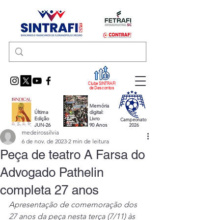
Clube SINTRAFI
de Descontos
Memória
Última
digital:
Edição
Livro
Campeonato
JUN-26
90 Anos
2026
medeirossilvia
6 de nov. de 2023
2 min de leitura
Peça de teatro A Farsa do
Advogado Pathelin
completa 27 anos
Apresentação de comemoração dos 
27 anos da peça nesta terça (7/11) às 