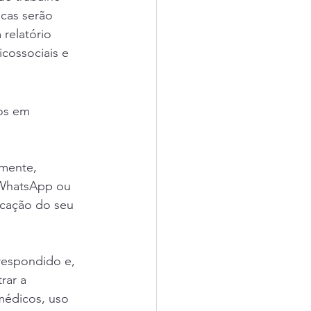
icas serão 
relatório 
icossociais e 
os em 
mente, 
(WhatsApp ou 
icação do seu 
respondido e, 
rar a 
médicos, uso 