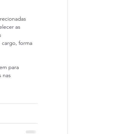
irecionadas 
lecer as 
s 
, cargo, forma 
pem para 
 nas 