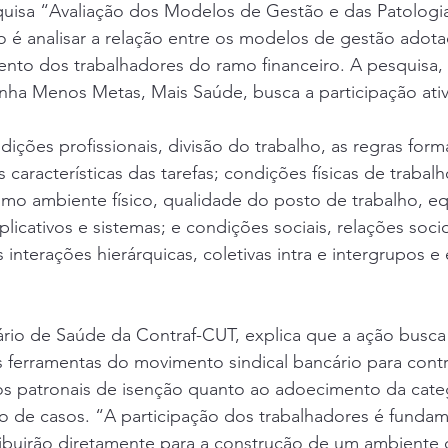
quisa “Avaliação dos Modelos de Gestão e das Patologia
o é analisar a relação entre os modelos de gestão adot
nto dos trabalhadores do ramo financeiro. A pesquisa, 
a Menos Metas, Mais Saúde, busca a participação ativ
dições profissionais, divisão do trabalho, as regras form
s características das tarefas; condições físicas de trabalh
 como ambiente físico, qualidade do posto de trabalho, 
licativos e sistemas; e condições sociais, relações socio
interações hierárquicas, coletivas intra e intergrupos e 
ário de Saúde da Contraf-CUT, explica que a ação busca
 ferramentas do movimento sindical bancário para contr
s patronais de isenção quanto ao adoecimento da catego
 de casos. “A participação dos trabalhadores é fundame
ribuirão diretamente para a construção de um ambiente 