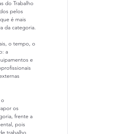
s do Trabalho 
ados pelos 
que é mais 
a da categoria.
ais, o tempo, o 
o: a 
equipamentos e 
profissionais 
externas 
 o 
apor os 
ria, frente a 
ntal, pois 
de trabalho 