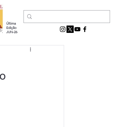
Última
Edição
JUN-26
mo